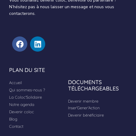
Vous souhaitez devenir coloc, bénévole ou partenaire ?
N’hésitez pas à nous laisser un message et nous vous
contacterons.
F
L
a
i
c
n
e
k
b
e
PLAN DU SITE
o
d
DOCUMENTS
Accueil
o
i
TÉLÉCHARGEABLES
Qui sommes-nous ?
k
n
La Coloc'Solidaire
Devenir membre
Notre agenda
Inser'Gener'Action
Devenir coloc
Devenir bénéficiaire
Blog
Contact